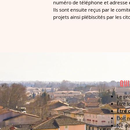
numéro de téléphone et adresse éle
Ils sont ensuite reçus par le comi
projets ainsi plébiscités par les ci
qu
Le pro
Être l
Être 
Doit 
Ne doi