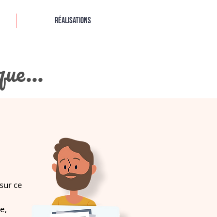
Réalisations
que...
 sur ce
e,