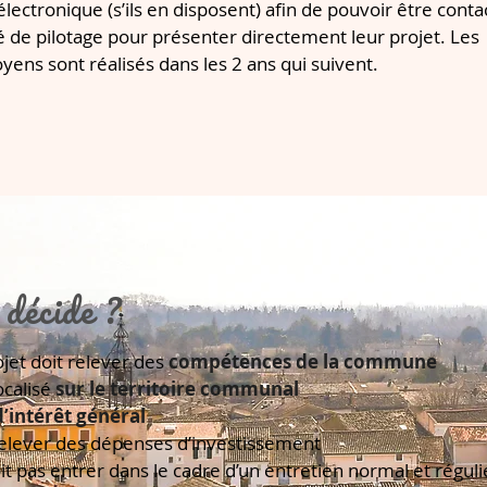
ctronique (s’ils en disposent) afin de pouvoir être conta
té de pilotage pour présenter directement leur projet. Les
toyens sont réalisés dans les 2 ans qui suivent.
décide ?
i
jet doit relever des
compétences de la commune
ocalisé
sur le territoire communal
d’intérêt général
relever des dépenses d’investissement
t pas entrer dans le cadre d’un entretien normal et régulie