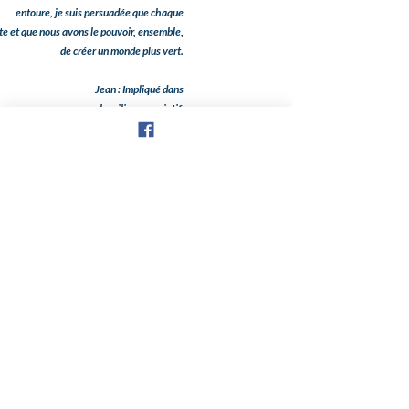
entoure, je suis persuadée que chaque
e et que nous avons le pouvoir, ensemble,
de créer un monde plus vert.
Jean : Impliqué dans
le milieu associatif,
s traditions et du provençal, passionné du
machinisme
n à nos jours. Les déchets du cimetière des
Gramenets
t dans les containers destinés aux ordures
ménagères ce qui
va à l’encontre d’un bon tri des déchets.
Suivant
Précédent